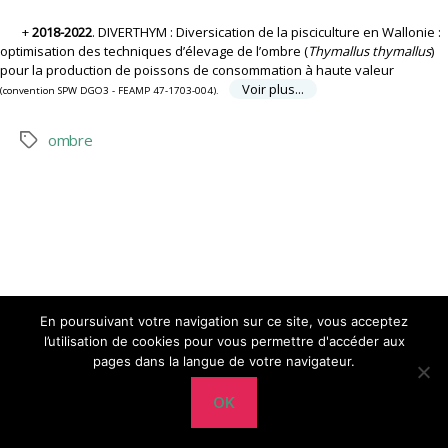
2018-2022
. DIVERTHYM : Diversification de la pisciculture en Wallonie :
optimisation des techniques d’élevage de l’ombre (
Thymallus thymallus
)
pour la production de poissons de consommation à haute valeur
Voir plus...
(convention SPW DGO3 - FEAMP 47-1703-004).
ombre
Étiquettes
En poursuivant votre navigation sur ce site, vous acceptez
l’utilisation de cookies pour vous permettre d'accéder aux
Haut
↑
© 2026
CERER-Pisciculture
pages dans la langue de votre navigateur.
OK