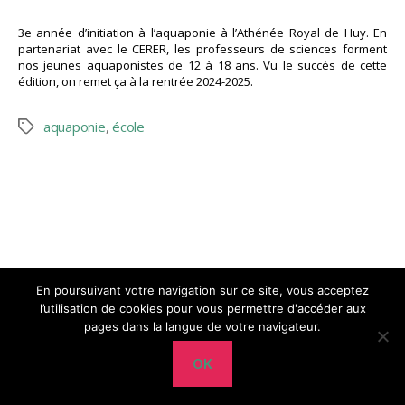
3e année d’initiation à l’aquaponie à l’Athénée Royal de Huy. En
partenariat avec le CERER, les professeurs de sciences forment
nos jeunes aquaponistes de 12 à 18 ans. Vu le succès de cette
édition, on remet ça à la rentrée 2024-2025.
aquaponie
,
école
Étiquettes
En poursuivant votre navigation sur ce site, vous acceptez
l’utilisation de cookies pour vous permettre d'accéder aux
Haut
↑
© 2026
CERER-Pisciculture
pages dans la langue de votre navigateur.
OK